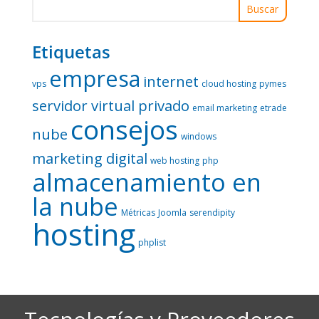
Etiquetas
empresa
internet
vps
cloud hosting
pymes
servidor virtual privado
email marketing
etrade
consejos
nube
windows
marketing digital
web hosting
php
almacenamiento en
la nube
Métricas
Joomla
serendipity
hosting
phplist