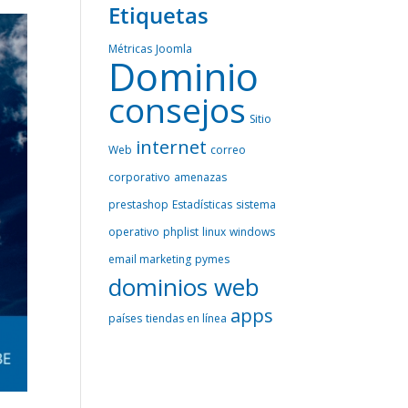
Etiquetas
Métricas
Joomla
Dominio
consejos
Sitio
internet
Web
correo
corporativo
amenazas
prestashop
Estadísticas
sistema
operativo
phplist
linux
windows
email marketing
pymes
dominios web
apps
países
tiendas en línea