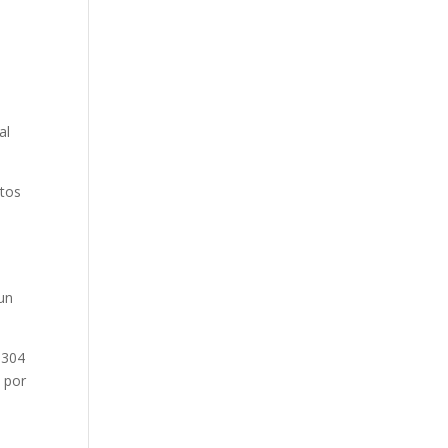
al
stos
un
,304
o por