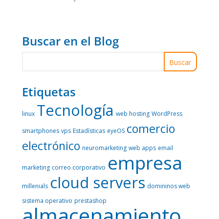
Buscar en el Blog
Etiquetas
Tecnología
linux
web hosting
WordPress
comercio
smartphones
vps
Estadísticas
eyeOS
electrónico
neuromarketing
web apps
email
empresa
marketing
correo corporativo
cloud servers
millenials
domininos web
sistema operativo
prestashop
almacenamiento