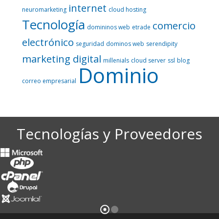
internet
neuromarketing
cloud hosting
Tecnología
comercio
domininos web
etrade
electrónico
seguridad
dominos web
serendipity
marketing digital
millenials
cloud server
ssl
blog
Dominio
correo empresarial
Tecnologías y Proveedores